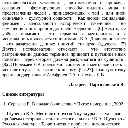
психологических установок , автоматизмов и привычек
сознания , формирующих способы видения мира и
представления людей , принадлежащих к той , или иной
социально – культурной общности . Как любой социальный
феномен , ментальности исторически изменчивы , но
изменения в них происходят очень медленно ».[6] Некоторые
учёные полагают , что термины « менталитет» и «
ментальность » являются синонимами. В.А. Додонов полагает
, что разделение данных понятий это дело будущего .[7]
Другие исследователи отмечают , что отсутствие
разграничений данных терминов приводит к путанице иных
понятий , через которые должна раскрываться их сущность .
[8,c.] Полежаев Е.В. предложил соотнести « ментальность» к «
менталитету », как частное к целому .[9,c.23] Похожую точку
зрения поддерживают Ануфриев Е.А. и Лесная Л.В.
Лазарев - Парголовский В.
Список литературы
1. Сергеева Е. В начале было слово // Пятое измерение , 2003
2. Щученко В.А. Менталитет русской культуры : актуальные
проблемы историко – генитического анализа / В.А. Щученко //
Руссская культура : Теоретические проблемы исторического