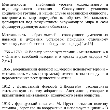
Ментальность – глубинный уровень коллективного и
индивидуального сознания . Совокупность установок
социальной группы , в нашем случае евразийской общности ,
воспринимать мир определённым образом. Ментальность
формируется под воздействием окружающего мира и сама
формирует духовную жизнь общества .
Ментальность – образ мыслей , совокупность умственных
навыков и духовных установок присущих отдельному
человеку , или общественной группе , народу.[ 1,с.16]
1756 – 1769 , Ф.Вольтер использует термин « ментальность » в
« Опыте о всеобщей истории и о нравах и духе народов ».[
2,с.4 ]
1856 , американский философ Р.Эмерсон использует термин «
ментальность » , как центр метафизического значения души и
первоисточника всех ценностей и истин.
1912 , французский философ Э.Дюркгейм ,рассматривая
тотемическую систему аборигенов Австралии , говорит о
примитивной ментальности архаического этапа общества .
1913 , французский писатель М. Пруст , отмечая новизну
термина , берет его на вооружение и использует в цикле « В