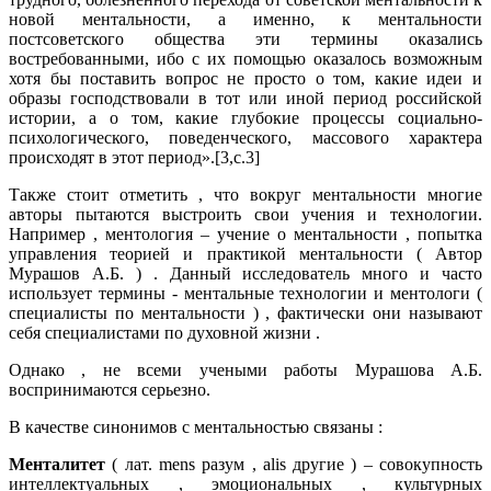
новой ментальности, а именно, к ментальности
постсоветского общества эти термины оказались
востребованными, ибо с их помощью оказалось возможным
хотя бы поставить вопрос не просто о том, какие идеи и
образы господствовали в тот или иной период российской
истории, а о том, какие глубокие процессы социально-
психологического, поведенческого, массового характера
происходят в этот период».[3,с.3]
Также стоит отметить , что вокруг ментальности многие
авторы пытаются выстроить свои учения и технологии.
Например , ментология – учение о ментальности , попытка
управления теорией и практикой ментальности ( Автор
Мурашов А.Б. ) . Данный исследователь много и часто
использует термины - ментальные технологии и ментологи (
специалисты по ментальности ) , фактически они называют
себя специалистами по духовной жизни .
Однако , не всеми учеными работы Мурашова А.Б.
воспринимаются серьезно.
В качестве синонимов с ментальностью связаны :
Менталитет
( лат. mens разум , alis другие ) – совокупность
интеллектуальных , эмоциональных , культурных