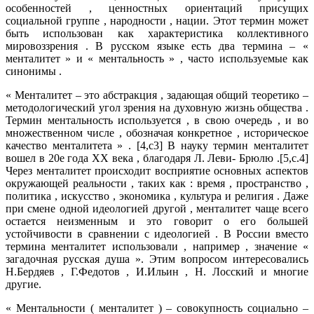
особенностей , ценностных ориентаций присущих
социальной группе , народности , нации. Этот термин может
быть использован как характеристика коллективного
мировоззрения . В русском языке есть два термина – «
менталитет » и « ментальность » , часто используемые как
синонимы .
« Менталитет – это абстракция , задающая общий теоретико –
методологический угол зрения на духовную жизнь общества .
Термин ментальность используется , в свою очередь , и во
множественном числе , обозначая конкретное , историческое
качество менталитета » . [4,c3] В науку термин менталитет
вошел в 20е года XX века , благодаря Л. Леви- Брюлю .[5,c.4]
Через менталитет происходит восприятие основных аспектов
окружающей реальности , таких как : время , пространство ,
политика , искусство , экономика , культура и религия . Даже
при смене одной идеологией другой , менталитет чаще всего
остается неизменным и это говорит о его большей
устойчивости в сравнении с идеологией . В России вместо
термина менталитет использовали , например , значение «
загадочная русская душа ». Этим вопросом интересовались
Н.Бердяев , Г.Федотов , И.Ильин , Н. Лосский и многие
другие.
« Ментальности ( менталитет ) – совокупность социально –