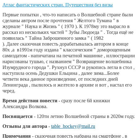
Атлас фантастических стран. Путешествия без визы
Первые попытки , что-то написать о Волшебной стране были
сделаны автром после прочтения " Желтого Тумана " в
журнале " Наука и Жизнь " ( 1970 ). К 1978му это вырасло в
рассказ из нескольких частей " Зубы Людоеда " . Тогда ещё не
появилась " Тайна Заброшенного замка " ( 1982
с
).
Далее
казочная повесть дорабатывалась автором в конце
80х ,а в1991м году издана " классическим " доморощенным
самиздатом - напичатана на печатной машинке , иллюстрации
нарисованы тушью, с названием " Возвращение волшебника
Изумрудного города ". Рухнул СССР и рукопись легла в стол ,
наступила осень Дедушки Ельцина , далее зима...Более
четвети века данное произведение, от последних дней
Ленинграда , пылилось и желтело в архиве и вот , настал его
черед.
Время действия повести
- сразу после 6й книжки
Александра Волкова.
Посвящается
- 120ти летию Волшебной страны в 2020м году.
Отзывы для автора
-
table_hockey@mail.ru
Примечания
- сказочная повесть набрана на смартфоне , в