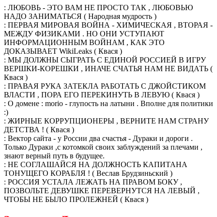
: ЛЮБОВЬ - ЭТО ВАМ НЕ ПРОСТО ТАК , ЛЮБОВЬЮ
НАДО ЗАНИМАТЬСЯ ( Народная мудрость )
: ПЕРВАЯ МИРОВАЯ ВОЙНА - ХИМИЧЕСКАЯ , ВТОРАЯ -
МЕЖДУ ФИЗИКАМИ . НО ОНИ УСТУПАЮТ
ИНФОРМАЦИОННЫМ ВОЙНАМ , КАК ЭТО
ДОКАЗЫВАЕТ WikiLeаks ( Квася )
: МЫ ДОЛЖНЫ СЫГРАТЬ С ЕДИНОЙ РОССИЕЙ В ИГРУ
ВЕРШКИ-КОРЕШКИ , ИНАЧЕ СЧАТЬЯ НАМ НЕ ВИДАТЬ (
Квася )
: ПРАВАЯ РУКА ЗАТЕКЛА РАБОТАТЬ С ДЖОЙСТИКОМ
ВЛАСТИ , ПОРА ЕГО ПЕРЕКИНУТЬ В ЛЕВУЮ ( Квася )
: О домене : morio - глупость на латыни . Вполне для политики
:)
: ЖИРНЫЕ КОРРУПЦИОНЕРЫ , ВЕРНИТЕ НАМ СТРАНУ
ДЕТСТВА ! ( Квася )
: Вектор сайта - у России два счастья - Дураки и дороги .
Только Дураки ,с котомкой своих заблуждений за плечами ,
знают верный путь в будущее.
: НЕ СОГЛАШАЙСЯ НА ДОЛЖНОСТЬ КАПИТАНА
ТОНУЩЕГО КОРАБЛЯ ! ( Веслав Брудзиньский )
: РОССИЯ УСТАЛА ЛЕЖАТЬ НА ПРАВОМ БОКУ ,
ПОЗВОЛЬТЕ ДЕВУШКЕ ПЕРЕВЕРНУТСЯ НА ЛЕВЫЙ ,
ЧТОБЫ НЕ БЫЛО ПРОЛЕЖНЕЙ ( Квася )