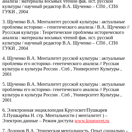
анализа : материалы восьмых чтений фак. ист. русской
культуры / научный редактор В.А. Щученко – СПб , СПб
ГУКИ , 2004
3. Щученко В.А. Менталитет русской культуры : актуальные
проблемы историко – генитического анализа / В.А. Щученко //
Руссская культура : Теоретические проблемы исторического
анализа : материалы восьмых чтений фак. ист. русской
культуры / научный редактор В.А. Щученко – СПб , СПб
ГУКИ , 2004
4. Щученко В.А. Менталитет русской культуры : актуальные
проблемы его историко- генетического анализа // Русская
культура и культура России . Спб , Университет Культуры ,
2001
5. Щученко В.А. Менталитет русской культуры : актуальные
проблемы его историко- генетического анализа // Русская
культура и культура России . Спб , Университет Культуры ,
2001
6. Электронная энциклопедия Кругосвет/Пушкарев
Л.Пушкарёва Н. стр. Ментальности ( менталитет ) –
Электрон.данные – Режим доступа
www.krugosvet.ru
7. Додонов В.А. Этническая ментальность. Опыт социально –