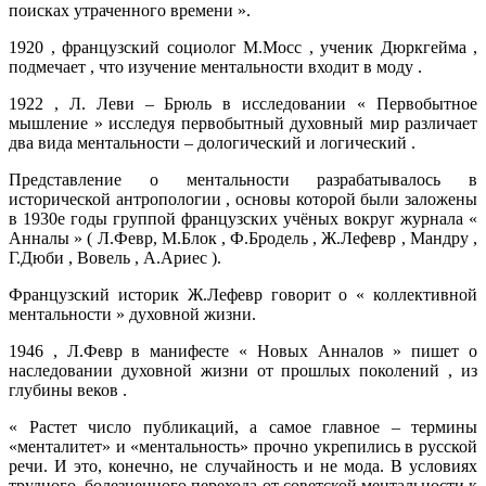
поисках утраченного времени ».
1920 , французский социолог М.Мосс , ученик Дюркгейма ,
подмечает , что изучение ментальности входит в моду .
1922 , Л. Леви – Брюль в исследовании « Первобытное
мышление » исследуя первобытный духовный мир различает
два вида ментальности – дологический и логический .
Представление о ментальности разрабатывалось в
исторической антропологии , основы которой были заложены
в 1930е годы группой французских учёных вокруг журнала «
Анналы » ( Л.Февр, М.Блок , Ф.Бродель , Ж.Лефевр , Мандру ,
Г.Дюби , Вовель , А.Ариес ).
Французский историк Ж.Лефевр говорит о « коллективной
ментальности » духовной жизни.
1946 , Л.Февр в манифесте « Новых Анналов » пишет о
наследовании духовной жизни от прошлых поколений , из
глубины веков .
« Растет число публикаций, а самое главное – термины
«менталитет» и «ментальность» прочно укрепились в русской
речи. И это, конечно, не случайность и не мода. В условиях
трудного, болезненного перехода от советской ментальности к